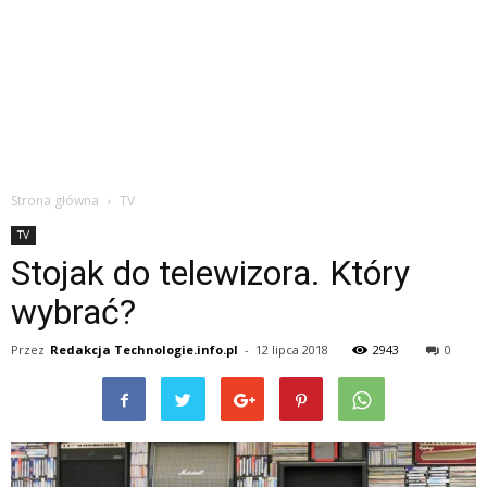
Strona główna
TV
TV
Stojak do telewizora. Który
wybrać?
Przez
Redakcja Technologie.info.pl
-
12 lipca 2018
2943
0