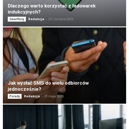
Dlaczego warto korzystać z ładowarek
indukcyjnych?
Redakcja
-
23 czerwca 2026
Smartfony
Jak wysłać SMS do wielu odbiorców
jednocześnie?
Redakcja
-
29 maja 2026
Porady