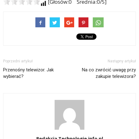
[Głosów:0 Średnia:0/5]
Poprzedni artykuł
Następny artykuł
Przenośny telewizor. Jak
Na co zwrócić uwagę przy
wybierać?
zakupie telewizora?
Redakcja Technologie.info.pl