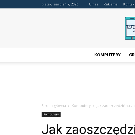
piątek, sierpień 7, 2026
O nas
Reklama
Kontak
KOMPUTERY
GR
Strona główna
Komputery
Jak zaoszczędzić na za
Komputery
Jak zaoszczędzi