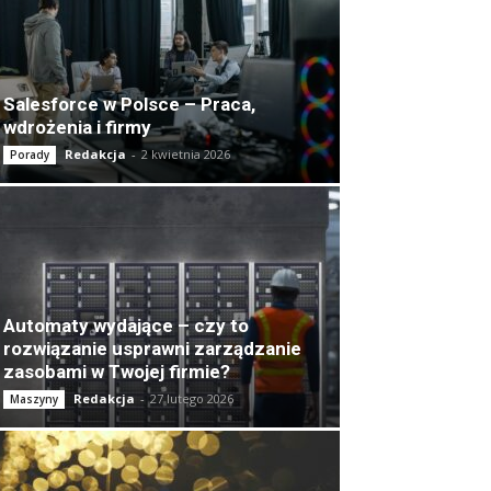
Salesforce w Polsce – Praca,
wdrożenia i firmy
Redakcja
-
2 kwietnia 2026
Porady
Automaty wydające – czy to
rozwiązanie usprawni zarządzanie
zasobami w Twojej firmie?
Redakcja
-
27 lutego 2026
Maszyny