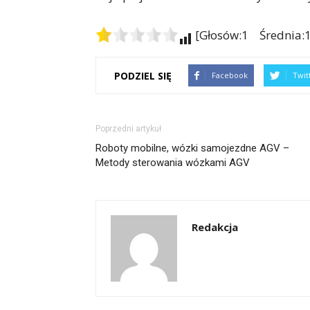
[Głosów:1 Średnia:1
PODZIEL SIĘ
Facebook
Twit
Poprzedni artykuł
Roboty mobilne, wózki samojezdne AGV –
Metody sterowania wózkami AGV
Redakcja