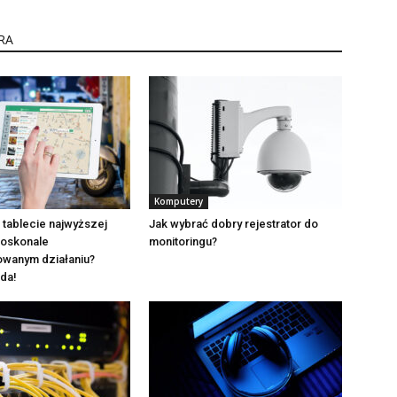
RA
Komputery
a tablecie najwyższej
Jak wybrać dobry rejestrator do
 doskonale
monitoringu?
owanym działaniu?
da!