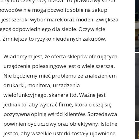
trzy lub cztery razy niższa. To prawdziwy strzał
ch powodów nie mogą pozwolić sobie na zakup
 jest szeroki wybór marek oraz modeli. Zwiększa
egoś odpowiedniego dla siebie. Oczywiście
ą. Zmniejsza to ryzyko nieudanych zakupów.
Wiadomym jest, że oferta sklepów oferujących
urządzenia poleasingowe jest o wiele szersza.
Nie będziemy mieć problemu ze znalezieniem
drukarki, monitora, urządzenia
wielofunkcyjnego, skanera itd. Ważne jest
jednak to, aby wybrać firmę, która cieszą się
pozytywną opinią wśród klientów. Sprzedawca
powinien być uczciwy oraz obiektywny. Istotne
jest to, aby wszelkie usterki zostały ujawnione