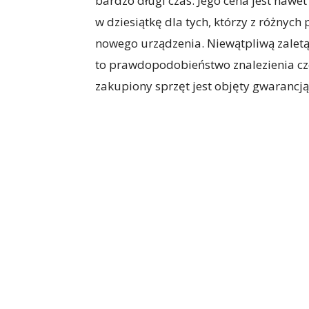
bardzo długi czas. Jego cena jest nawet 
w dziesiątkę dla tych, którzy z różny
nowego urządzenia. Niewątpliwą zaletą
to prawdopodobieństwo znalezienia cz
zakupiony sprzęt jest objęty gwarancj