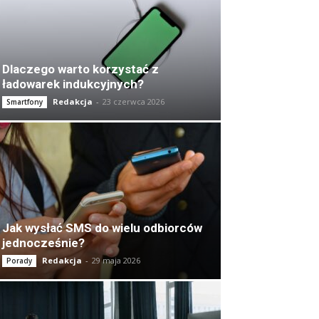
Dlaczego warto korzystać z
ładowarek indukcyjnych?
Redakcja
-
23 czerwca 2026
Smartfony
Jak wysłać SMS do wielu odbiorców
jednocześnie?
Redakcja
-
29 maja 2026
Porady