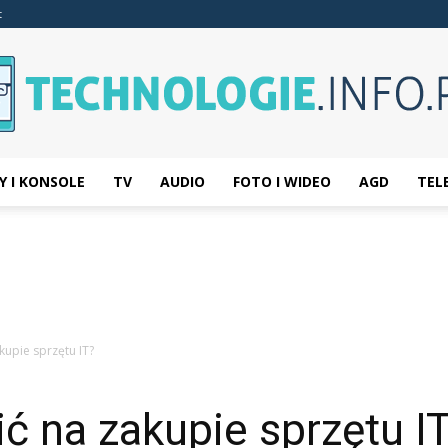
t
Y I KONSOLE
TV
AUDIO
FOTO I WIDEO
AGD
TEL
Technologie.info.pl
kupie sprzętu IT?
ć na zakupie sprzętu I