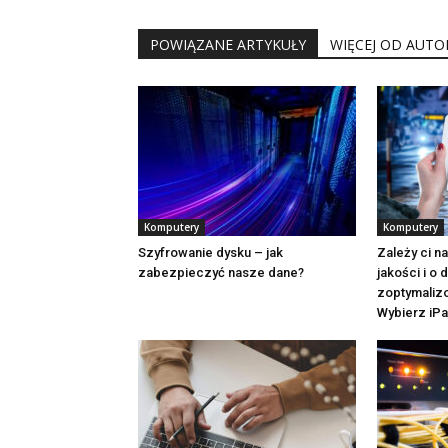
POWIĄZANE ARTYKUŁY
WIĘCEJ OD AUTO
Komputery
Komputery
Szyfrowanie dysku – jak
Zależy ci n
zabezpieczyć nasze dane?
jakości i o
zoptymaliz
Wybierz iPa