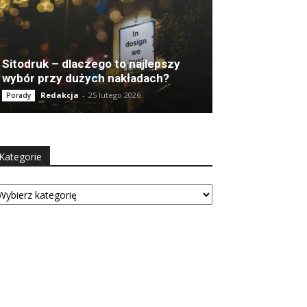
Sitodruk – dlaczego to najlepszy
wybór przy dużych nakładach?
Redakcja
-
25 lutego 2026
Porady
Kategorie
tegorie