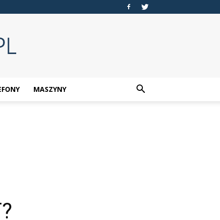
EFONY
MASZYNY
T?