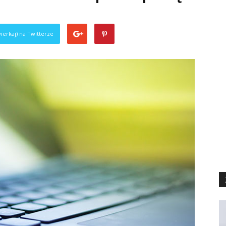
0
ierkaj) na Twitterze