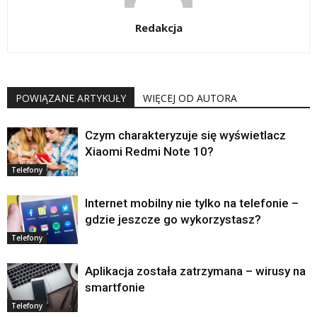
Redakcja
POWIĄZANE ARTYKUŁY
WIĘCEJ OD AUTORA
Czym charakteryzuje się wyświetlacz
Xiaomi Redmi Note 10?
Telefony
Internet mobilny nie tylko na telefonie –
gdzie jeszcze go wykorzystasz?
Telefony
Aplikacja została zatrzymana – wirusy na
smartfonie
Telefony