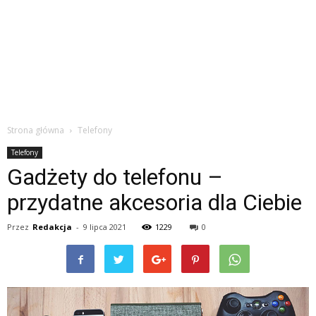
Strona główna
Telefony
Telefony
Gadżety do telefonu –
przydatne akcesoria dla Ciebie
Przez
Redakcja
-
9 lipca 2021
1229
0