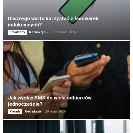
Dlaczego warto korzystać z ładowarek
indukcyjnych?
Redakcja
-
23 czerwca 2026
Smartfony
Jak wysłać SMS do wielu odbiorców
jednocześnie?
Redakcja
-
29 maja 2026
Porady