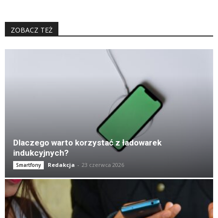
ZOBACZ TEŻ
K
Dlaczego warto korzystać z ładowarek
indukcyjnych?
Redakcja
-
23 czerwca 2026
Smartfony