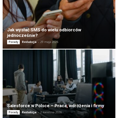
Jak wysłać SMS do wielu odbiorców
jednocześnie?
Redakcja
-
29 maja 2026
Porady
Salesforce w Polsce – Praca, wdrożenia i firmy
Redakcja
-
2 kwietnia 2026
Porady