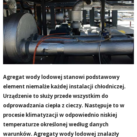
Agregat wody lodowej stanowi podstawowy
element niemal
ż
e ka
ż
dej instalacji ch
ł
odniczej.
Urz
ą
dzenie to s
ł
u
ż
y przede wszystkim do
odprowadzania ciep
ł
a z cieczy. Nast
ę
puje to w
procesie klimatyzacji w odpowiednio niskiej
temperaturze okre
ś
lonej wed
ł
ug danych
warunków. Agregaty wody lodowej znalaz
ł
y