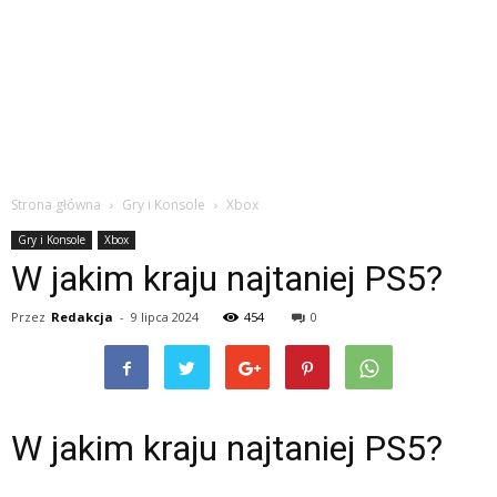
Strona główna
Gry i Konsole
Xbox
Gry i Konsole
Xbox
W jakim kraju najtaniej PS5?
Przez
Redakcja
-
9 lipca 2024
454
0
W jakim kraju najtaniej PS5?