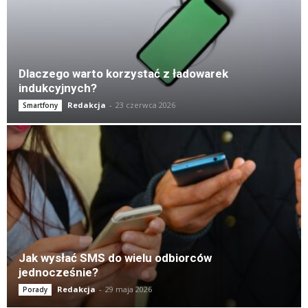
Dlaczego warto korzystać z ładowarek
indukcyjnych?
Redakcja
-
23 czerwca 2026
Smartfony
Jak wysłać SMS do wielu odbiorców
jednocześnie?
Redakcja
-
29 maja 2026
Porady