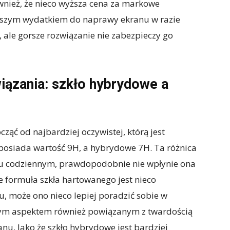
nież, że nieco wyższa cena za markowe
jszym wydatkiem do naprawy ekranu w razie
, ale gorsze rozwiązanie nie zabezpieczy go
iązania: szkło hybrydowe a
ąć od najbardziej oczywistej, którą jest
posiada wartość 9H, a hybrydowe 7H. Ta różnica
ciu codziennym, prawdopodobnie nie wpłynie ona
że formuła szkła hartowanego jest nieco
u, może ono nieco lepiej poradzić sobie w
jnym aspektem również powiązanym z twardością
anu. Jako że szkło hybrydowe jest bardziej