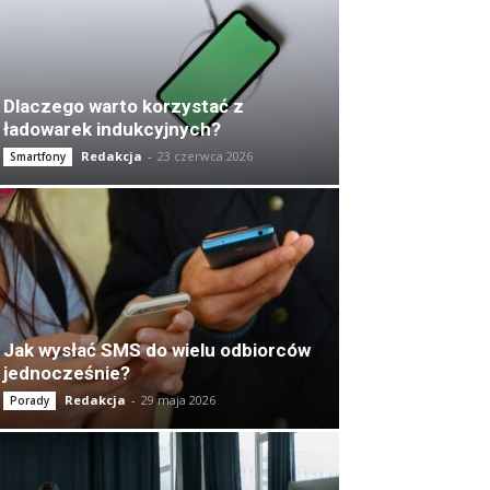
Dlaczego warto korzystać z
ładowarek indukcyjnych?
Redakcja
-
23 czerwca 2026
Smartfony
Jak wysłać SMS do wielu odbiorców
jednocześnie?
Redakcja
-
29 maja 2026
Porady