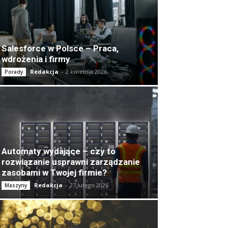
Salesforce w Polsce – Praca,
wdrożenia i firmy
Redakcja
-
2 kwietnia 2026
Porady
Automaty wydające – czy to
rozwiązanie usprawni zarządzanie
zasobami w Twojej firmie?
Redakcja
-
27 lutego 2026
Maszyny