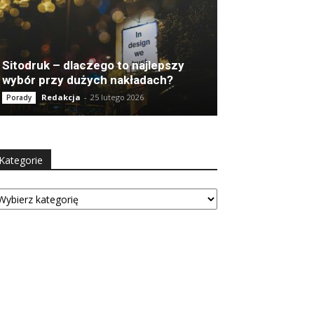
Sitodruk – dlaczego to najlepszy
wybór przy dużych nakładach?
Redakcja
-
25 lutego 2026
Porady
Kategorie
tegorie