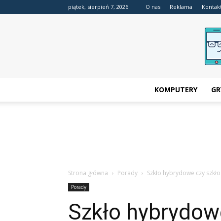
piątek, sierpień 7, 2026
O nas
Reklama
Kontak
KOMPUTERY
GR
Strona główna
Porady
Szkło hybrydowe czy szkło
Porady
Szkło hybrydowe