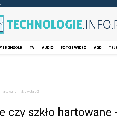
t
Y I KONSOLE
TV
AUDIO
FOTO I WIDEO
AGD
TEL
Technologie.info.pl
 hartowane – jakie wybrać?
 czy szkło hartowane 