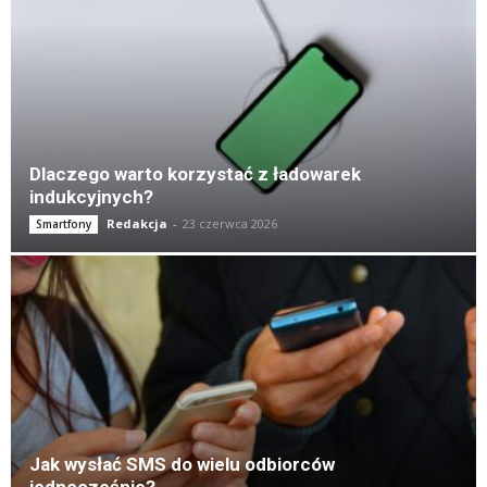
K
Dlaczego warto korzystać z ładowarek
indukcyjnych?
Redakcja
-
23 czerwca 2026
Smartfony
Jak wysłać SMS do wielu odbiorców