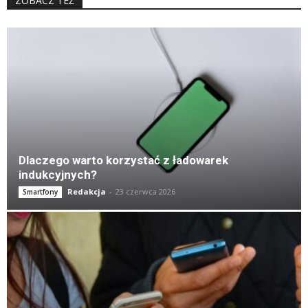
ZOBACZ TEŻ
K
Dlaczego warto korzystać z ładowarek
indukcyjnych?
Redakcja
-
23 czerwca 2026
Smartfony