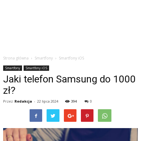
Strona główna
Smartfony
Smartfony iOS
Smartfony
Smartfony iOS
Jaki telefon Samsung do 1000
zł?
Przez
Redakcja
-
22 lipca 2024
394
0