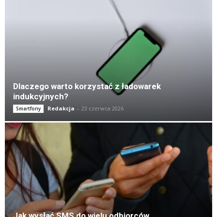
K
Dlaczego warto korzystać z ładowarek
indukcyjnych?
Redakcja
-
23 czerwca 2026
Smartfony
Jak wysłać SMS do wielu odbiorców