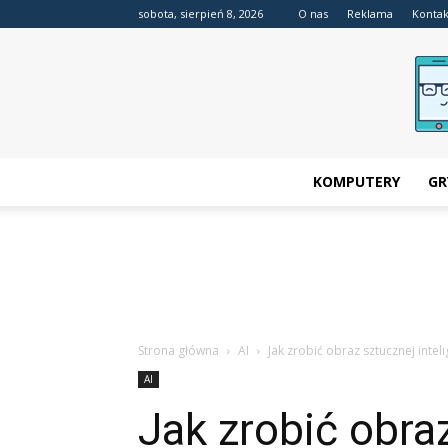
sobota, sierpień 8, 2026
O nas
Reklama
Kontak
KOMPUTERY
GR
Strona główna
AI
Jak zrobić obraz sztucznej inteli
AI
Jak zrobić obraz