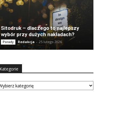
Sitodruk – dlaczego to najlepszy
wybór przy dużych nakładach?
Redakcja
-
25 lutego 2026
Porady
Kategorie
tegorie