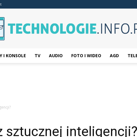
t
Y I KONSOLE
TV
AUDIO
FOTO I WIDEO
AGD
TEL
Technologie.info.pl
gencji?
 sztucznej inteligencji