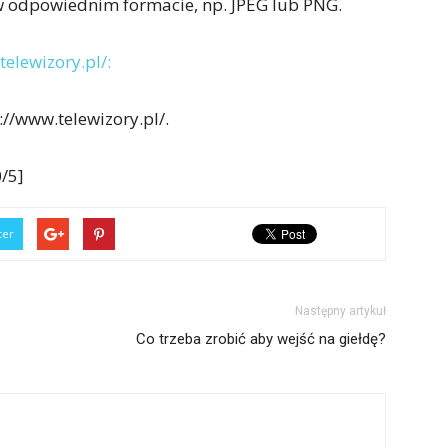
 w odpowiednim formacie, np. JPEG lub PNG.
telewizory.pl/:
//www.telewizory.pl/.
/5]
ter
Następny artykuł
Co trzeba zrobić aby wejść na giełdę?