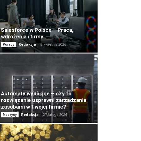
Salesforce w Polsce – Praca,
wdrożenia i firmy
Redakcja
-
2 kwietnia 2026
Porady
Automaty wydające – czy to
rozwiązanie usprawni zarządzanie
zasobami w Twojej firmie?
Redakcja
-
27 lutego 2026
Maszyny