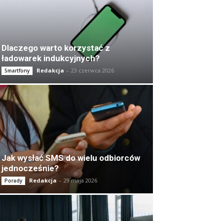
Dlaczego warto korzystać z
ładowarek indukcyjnych?
Redakcja
-
23 czerwca 2026
Smartfony
Jak wysłać SMS do wielu odbiorców
jednocześnie?
Redakcja
-
29 maja 2026
Porady