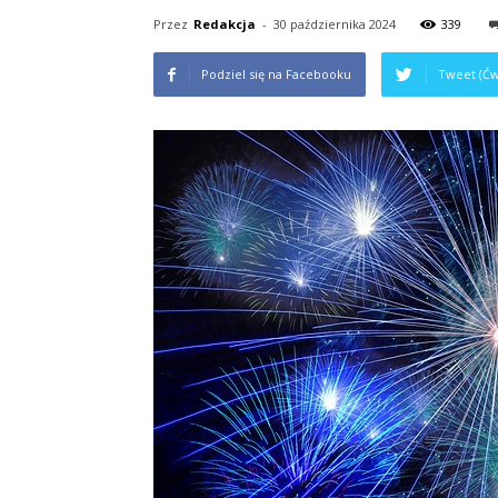
Przez
Redakcja
-
30 października 2024
339
Podziel się na Facebooku
Tweet (Ćw