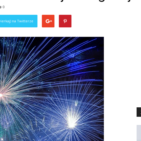
0
ierkaj) na Twitterze