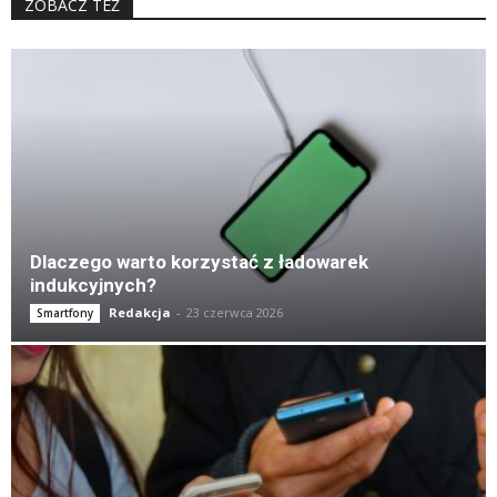
ZOBACZ TEŻ
K
Dlaczego warto korzystać z ładowarek
indukcyjnych?
Redakcja
-
23 czerwca 2026
Smartfony