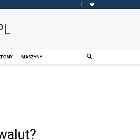
EFONY
MASZYNY
walut?