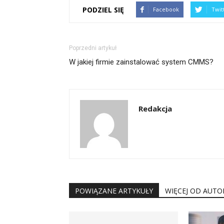
PODZIEL SIĘ
Facebook
Twit
Poprzedni artykuł
W jakiej firmie zainstalować system CMMS?
Redakcja
POWIĄZANE ARTYKUŁY
WIĘCEJ OD AUTO