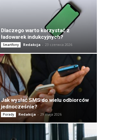
Dlaczego warto korzystać z
ładowarek indukcyjnych?
Redakcja
-
23 czerwca 2026
Smartfony
Jak wysłać SMS do wielu odbiorców
jednocześnie?
Redakcja
-
29 maja 2026
Porady