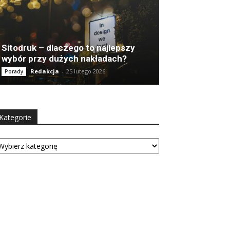
Sitodruk – dlaczego to najlepszy
wybór przy dużych nakładach?
Redakcja
-
25 lutego 2026
Porady
Kategorie
tegorie