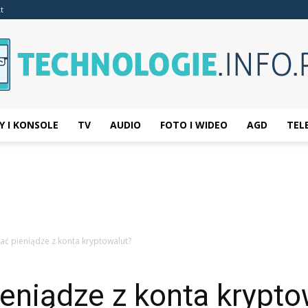
t
Y I KONSOLE
TV
AUDIO
FOTO I WIDEO
AGD
TEL
Technologie.info.pl
ać pieniądze z konta kryptowalut?
eniądze z konta krypto