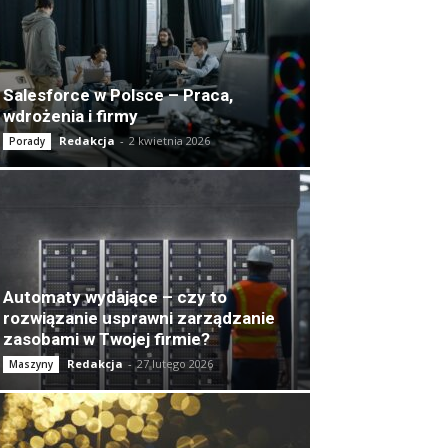
Salesforce w Polsce – Praca,
wdrożenia i firmy
Redakcja
-
2 kwietnia 2026
Porady
Automaty wydające – czy to
rozwiązanie usprawni zarządzanie
zasobami w Twojej firmie?
Redakcja
-
27 lutego 2026
Maszyny