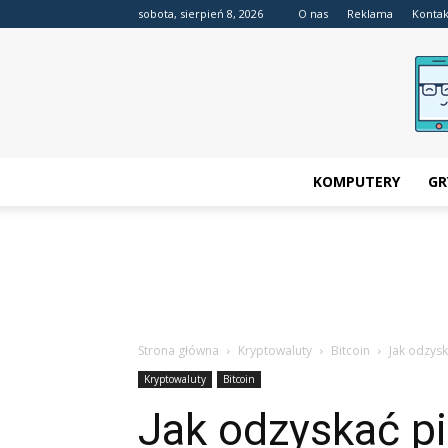
sobota, sierpień 8, 2026
O nas
Reklama
Kontak
KOMPUTERY
GR
Strona główna
Kryptowaluty
Bitcoin
Jak odzysk
Kryptowaluty
Bitcoin
Jak odzyskać pi