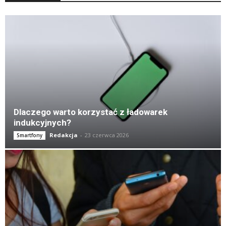
K
Dlaczego warto korzystać z ładowarek
indukcyjnych?
Redakcja
-
23 czerwca 2026
Smartfony