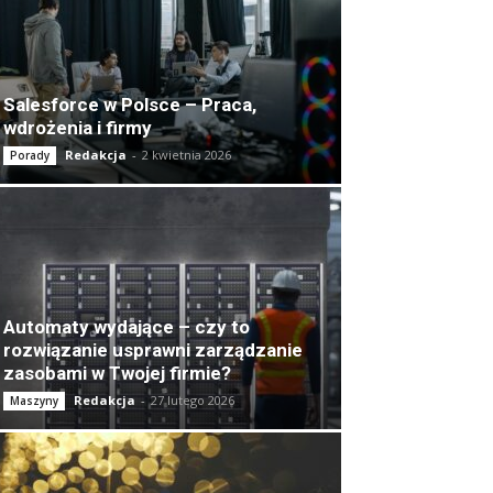
Salesforce w Polsce – Praca,
wdrożenia i firmy
Redakcja
-
2 kwietnia 2026
Porady
Automaty wydające – czy to
rozwiązanie usprawni zarządzanie
zasobami w Twojej firmie?
Redakcja
-
27 lutego 2026
Maszyny