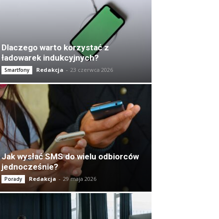
Dlaczego warto korzystać z
ładowarek indukcyjnych?
Redakcja
-
23 czerwca 2026
Smartfony
Jak wysłać SMS do wielu odbiorców
jednocześnie?
Redakcja
-
29 maja 2026
Porady