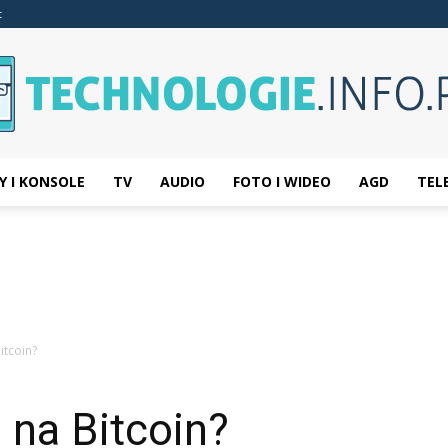
t
Y I KONSOLE
TV
AUDIO
FOTO I WIDEO
AGD
TEL
Technologie.info.pl
Bitcoin?
li na Bitcoin?