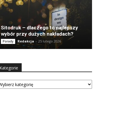
Sitodruk – dlaczego to najlepszy
wybór przy dużych nakładach?
Redakcja
-
25 lutego 2026
Porady
Kategorie
tegorie