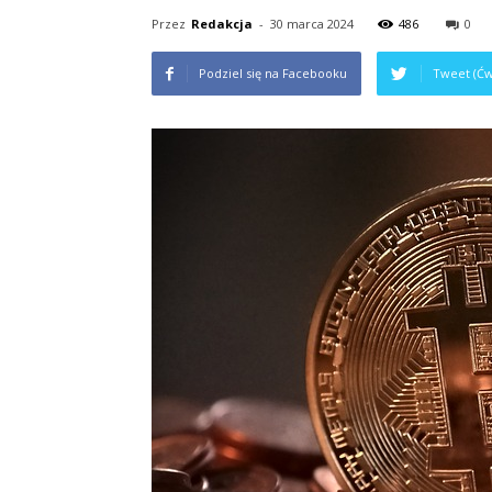
Przez
Redakcja
-
30 marca 2024
486
0
Podziel się na Facebooku
Tweet (Ćw