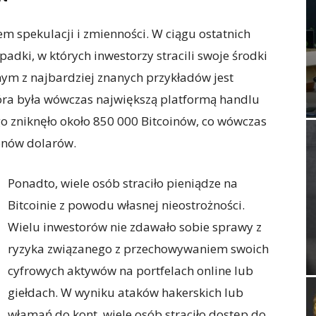
m spekulacji i zmienności. W ciągu ostatnich
padki, w których inwestorzy stracili swoje środki
ym z najbardziej znanych przykładów jest
óra była wówczas największą platformą handlu
o zniknęło około 850 000 Bitcoinów, co wówczas
onów dolarów.
Ponadto, wiele osób straciło pieniądze na
Bitcoinie z powodu własnej nieostrożności.
Wielu inwestorów nie zdawało sobie sprawy z
ryzyka związanego z przechowywaniem swoich
cyfrowych aktywów na portfelach online lub
giełdach. W wyniku ataków hakerskich lub
włamań do kont, wiele osób straciło dostęp do