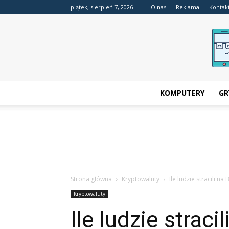
piątek, sierpień 7, 2026
O nas
Reklama
Kontak
KOMPUTERY
GR
Strona główna
Kryptowaluty
Ile ludzie stracili na 
Kryptowaluty
Ile ludzie straci