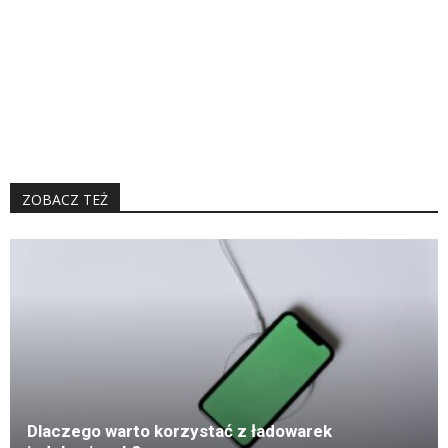
ZOBACZ TEŻ
K
Dlaczego warto korzystać z ładowarek