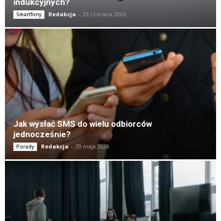
indukcyjnych?
Redakcja
-
23 czerwca 2026
Smartfony
Jak wysłać SMS do wielu odbiorców
jednocześnie?
Redakcja
-
29 maja 2026
Porady