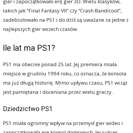
gier i zapoczątkowało erę gier 3D. Wielu klasyków,
takich jak “Final Fantasy VII” czy “Crash Bandicoot”,
zadebiutowało na PS1 i do dziś są uważane za jedne z
najlepszych gier wszech czasów.
Ile lat ma PS1?
PS1 ma obecnie ponad 25 lat. Jej premiera miała
miejsce w grudniu 1994 roku, co oznacza, że ​​konsola
ma już długą historię. Mimo upływu czasu, PS1 wciąż
jest pamiętana i doceniana przez wielu graczy.
Dziedzictwo PS1
PS1 miała ogromny wpływ na przemysł gier wideo i
zapoczątkowała erę konsol domowych. Jej sukces