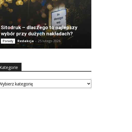
Sitodruk – dlaczego to najlepszy
wybór przy dużych nakładach?
Redakcja
-
25 lutego 2026
Porady
Kategorie
tegorie