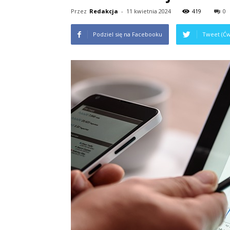
Przez
Redakcja
-
11 kwietnia 2024
419
0
Podziel się na Facebooku
Tweet (Ćw