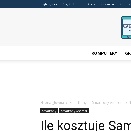
piątek, sierpień 7, 2026
O nas
Reklama
Kontak
KOMPUTERY
GR
Strona główna
Smartfony
Smartfony Android
I
Smartfony
Smartfony Android
Ile kosztuje S