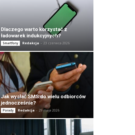
Dlaczego warto korzystać z
ładowarek indukcyjnych?
Redakcja
-
23 czerwca 2026
Smartfony
Jak wysłać SMS do wielu odbiorców
jednocześnie?
Redakcja
-
29 maja 2026
Porady