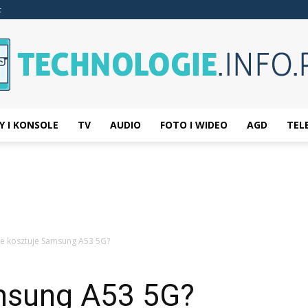
t
Y I KONSOLE
TV
AUDIO
FOTO I WIDEO
AGD
TEL
Technologie.info.pl
le kosztuje Samsung A53 5G?
amsung A53 5G?