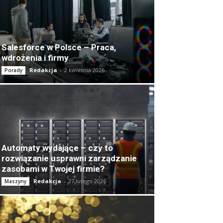
Salesforce w Polsce – Praca,
wdrożenia i firmy
Redakcja
-
2 kwietnia 2026
Porady
Automaty wydające – czy to
rozwiązanie usprawni zarządzanie
zasobami w Twojej firmie?
Redakcja
-
27 lutego 2026
Maszyny