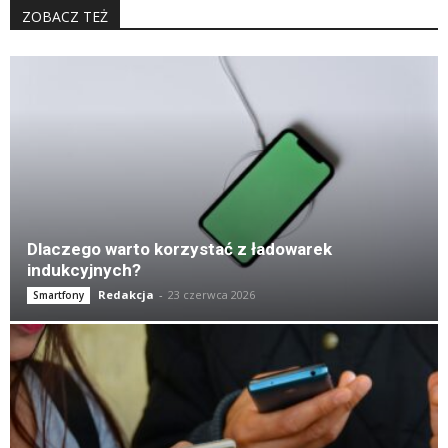
ZOBACZ TEŻ
K
Dlaczego warto korzystać z ładowarek
indukcyjnych?
Redakcja
-
23 czerwca 2026
Smartfony