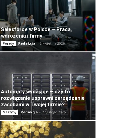
Salesforce w Polsce – Praca,
wdrożenia i firmy
Redakcja
-
2 kwietnia 2026
Porady
Automaty wydające – czy to
rozwiązanie usprawni zarządzanie
zasobami w Twojej firmie?
Redakcja
-
27 lutego 2026
Maszyny