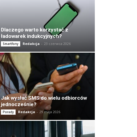
Dlaczego warto korzystać z
ładowarek indukcyjnych?
Redakcja
-
23 czerwca 2026
Smartfony
Jak wysłać SMS do wielu odbiorców
jednocześnie?
Redakcja
-
29 maja 2026
Porady