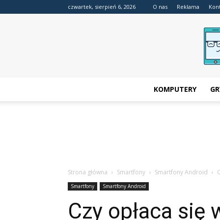
czwartek, sierpień 6, 2026
O nas
Reklama
Kon
KOMPUTERY
GR
Strona główna
Smartfony
Smartfony Android
C
Smartfony
Smartfony Android
Czy opłaca się 