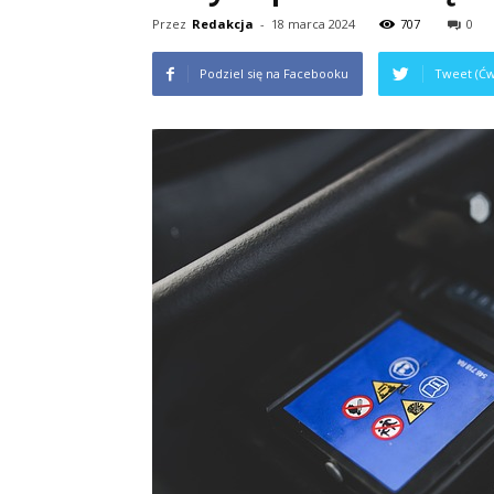
Przez
Redakcja
-
18 marca 2024
707
0
Podziel się na Facebooku
Tweet (Ćw