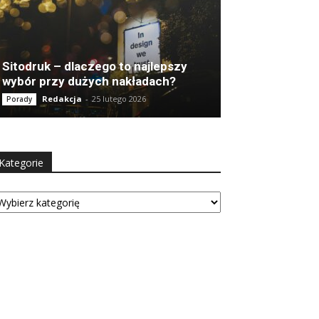
Sitodruk – dlaczego to najlepszy
wybór przy dużych nakładach?
Redakcja
-
25 lutego 2026
Porady
Kategorie
tegorie