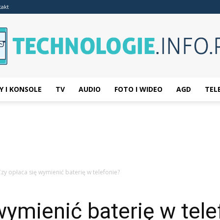
takt
Y I KONSOLE
TV
AUDIO
FOTO I WIDEO
AGD
TEL
Technologie.info.pl
zy opłaca się wymienić baterię w telefonie?
wymienić baterię w tele