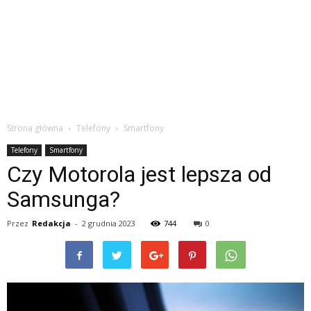
Strona główna
Telefony
Smartfony
Telefony
Smartfony
Czy Motorola jest lepsza od
Samsunga?
Przez
Redakcja
-
2 grudnia 2023
744
0