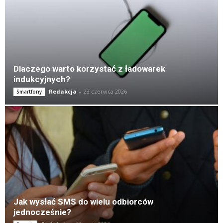
K
Dlaczego warto korzystać z ładowarek
indukcyjnych?
Redakcja
-
23 czerwca 2026
Smartfony
Jak wysłać SMS do wielu odbiorców
jednocześnie?