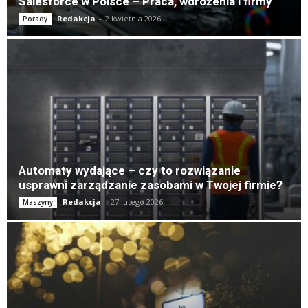
Salesforce w Polsce – Praca, wdrożenia i firmy
Redakcja
-
2 kwietnia 2026
Porady
Automaty wydające – czy to rozwiązanie
usprawni zarządzanie zasobami w Twojej firmie?
Redakcja
-
27 lutego 2026
Maszyny