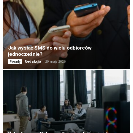
Jak wysłać SMS do wielu odbiorców
jednocześnie?
Redakcja
-
29 maja 2026
Porady