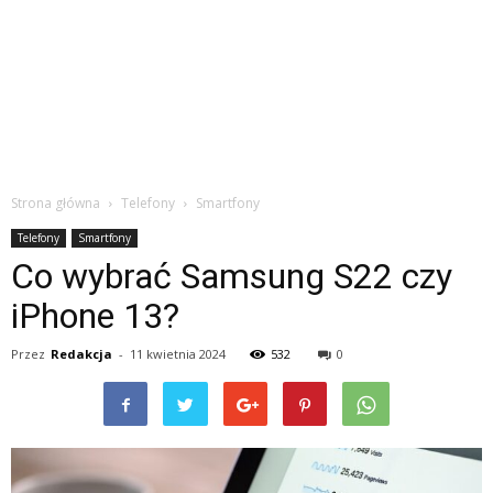
Strona główna
Telefony
Smartfony
Telefony
Smartfony
Co wybrać Samsung S22 czy
iPhone 13?
Przez
Redakcja
-
11 kwietnia 2024
532
0