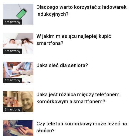
Dlaczego warto korzystać z ładowarek
indukcyjnych?
Smartfony
W jakim miesiącu najlepiej kupić
smartfona?
Smartfony
Jaka sieć dla seniora?
Smartfony
Jaka jest różnica między telefonem
komórkowym a smartfonem?
Smartfony
Czy telefon komórkowy może leżeć na
słońcu?