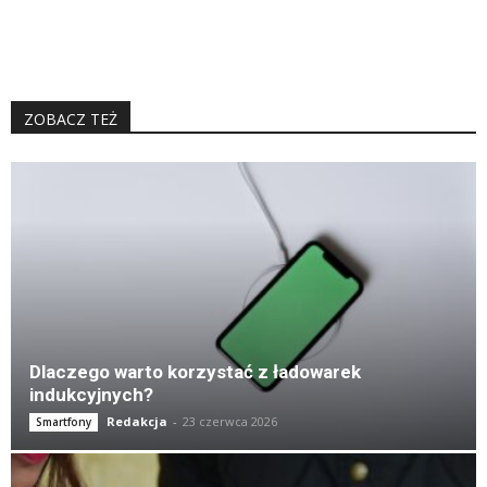
ZOBACZ TEŻ
K
Dlaczego warto korzystać z ładowarek
indukcyjnych?
Redakcja
-
23 czerwca 2026
Smartfony