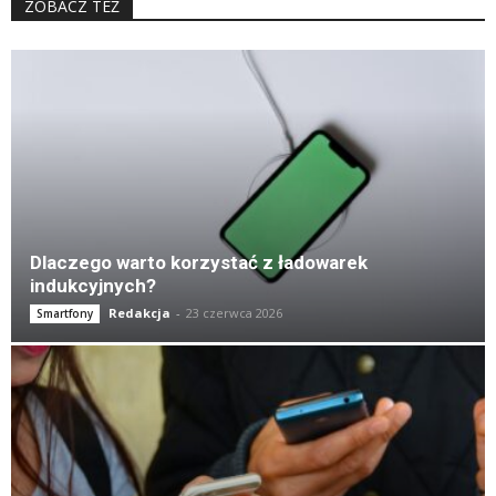
ZOBACZ TEŻ
K
Dlaczego warto korzystać z ładowarek
indukcyjnych?
Redakcja
-
23 czerwca 2026
Smartfony