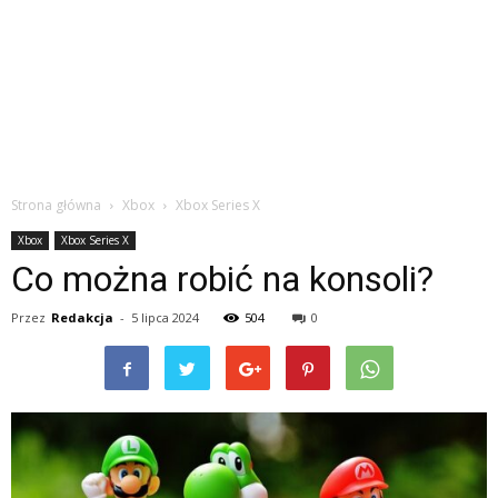
Strona główna
Xbox
Xbox Series X
Xbox
Xbox Series X
Co można robić na konsoli?
Przez
Redakcja
-
5 lipca 2024
504
0