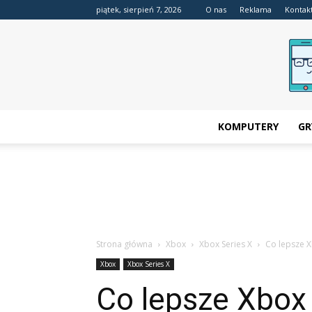
piątek, sierpień 7, 2026
O nas
Reklama
Kontak
KOMPUTERY
GR
Strona główna
Xbox
Xbox Series X
Co lepsze X
Xbox
Xbox Series X
Co lepsze Xbox