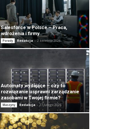
Salesforce w Polsce – Praca,
wdrożenia i firmy
Redakcja
-
2 kwietnia 2026
Porady
Automaty wydające – czy to
rozwiązanie usprawni zarządzanie
zasobami w Twojej firmie?
Redakcja
-
27 lutego 2026
Maszyny