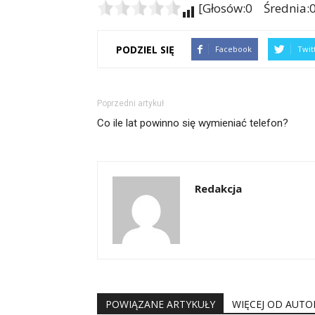
[Głosów:0 Średnia:0
PODZIEL SIĘ
Facebook
Twit
Poprzedni artykuł
Co ile lat powinno się wymieniać telefon?
Redakcja
POWIĄZANE ARTYKUŁY
WIĘCEJ OD AUTO