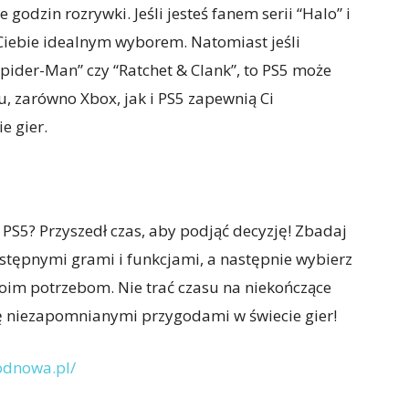
godzin rozrywki. Jeśli jesteś fanem serii “Halo” i
 Ciebie idealnym wyborem. Natomiast jeśli
“Spider-Man” czy “Ratchet & Clank”, to PS5 może
u, zarówno Xbox, jak i PS5 zapewnią Ci
e gier.
 PS5? Przyszedł czas, aby podjąć decyzję! Zbadaj
ostępnymi grami i funkcjami, a następnie wybierz
oim potrzebom. Nie trać czasu na niekończące
się niezapomnianymi przygodami w świecie gier!
odnowa.pl/