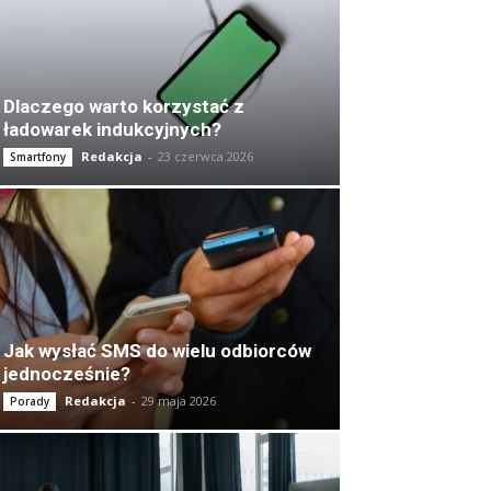
Dlaczego warto korzystać z
ładowarek indukcyjnych?
Redakcja
-
23 czerwca 2026
Smartfony
Jak wysłać SMS do wielu odbiorców
jednocześnie?
Redakcja
-
29 maja 2026
Porady