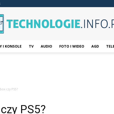
t
Y I KONSOLE
TV
AUDIO
FOTO I WIDEO
AGD
TEL
Technologie.info.pl
box czy PS5?
 czy PS5?