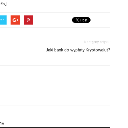
/5]
ter
Następny artykuł
Jaki bank do wypłaty Kryptowalut?
RA