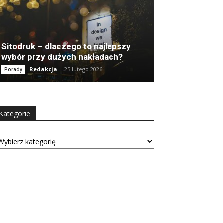
Sitodruk – dlaczego to najlepszy
wybór przy dużych nakładach?
Redakcja
-
25 lutego 2026
Porady
Kategorie
tegorie