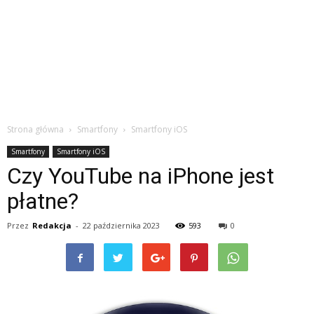
Strona główna
Smartfony
Smartfony iOS
Smartfony
Smartfony iOS
Czy YouTube na iPhone jest
płatne?
Przez
Redakcja
-
22 października 2023
593
0