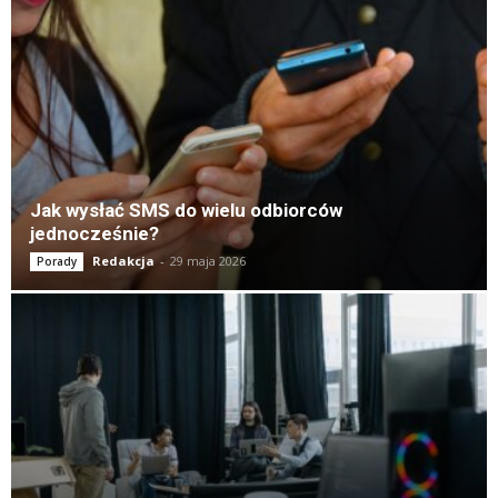
Jak wysłać SMS do wielu odbiorców
jednocześnie?
Redakcja
-
29 maja 2026
Porady