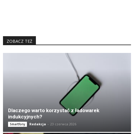
ZOBACZ TEŻ
K
Dlaczego warto korzystać z ładowarek
indukcyjnych?
Redakcja
-
23 czerwca 2026
Smartfony